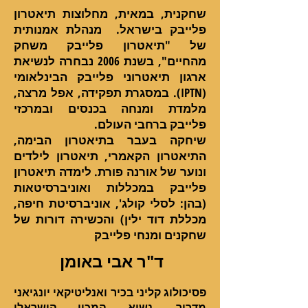
שחקנית, במאית, מחלוצות תיאטרון
פלייבק בישראל. מנהלת אמנותית
של "תיאטרון פלייבק משחק
מהחיים", בשנת 2006 נבחרה לנשיאת
ארגון תיאטרוני פלייבק הבינלאומי
(IPTN). במסגרת תפקידה, אפל מרצה,
מלמדת ומנחה בכנסים ובמרכזי
פלייבק ברחבי העולם.
שיחקה בעבר בתיאטרון הבימה,
התיאטרון הקאמרי, תיאטרון לילדים
ונוער של אורנה פורת.
לימדה תיאטרון
פלייבק במכללות ואוניברסיטאות
(בהן: לסלי קולג', אוניברסיטת חיפה,
מכללת דוד ילין) והכשירה דורות של
שחקנים ומנחי פלייבק
ד"ר אבי באומן
פסיכולוג קליני בכיר ואנליטיקאי יונגיאני
מדריך. נשיא המכון הישראלי