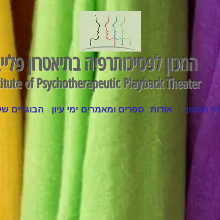
המכון לפסיכותרפיה בתיאטרון פליי
titute of Psychotherapeutic Playback Theater
י המכון
אודות
ספרים ומאמרים
ימי עיון
הבוגרים של