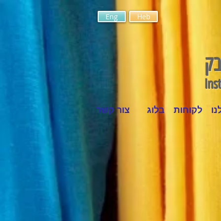
Eng
Heb
בק
Ins
נו
לקוחות
בלוג
צור קשר